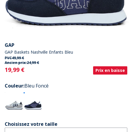
GAP
GAP Baskets Nashville Enfants Bleu
PVC
49,99 €
Ancien prix:
24,99 €
Current
19,99 €
Prix en baisse
Couleur
:
Bleu Foncé
Choisissez votre taille