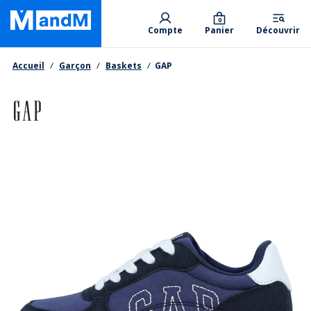
Skip
Primary departments
to
0
Compte
Panier
Découvrir
main
content
Fil d'Ariane
Accueil
Garçon
Baskets
GAP