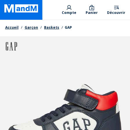
Skip
Primary departments
to
0
Compte
Panier
Découvrir
main
content
Fil d'Ariane
Accueil
Garçon
Baskets
GAP