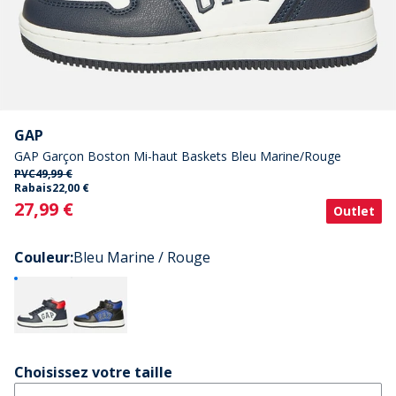
GAP
GAP Garçon Boston Mi-haut Baskets Bleu Marine/Rouge
PVC
49,99 €
Rabais
22,00 €
Current
27,99 €
Outlet
Couleur
:
Bleu Marine / Rouge
Choisissez votre taille