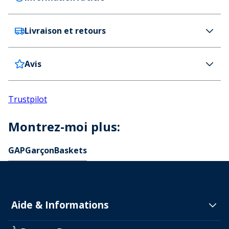
Livraison et retours
GAP
GAP Baskets Garçon San Francisco Black Blue Lime
Couleur
Avis
France
8,99€ (GRATUITE dès 100 € d'achat)
Noir
La livraison s’effectue dans les 4 jours
Détail d'article
Belgique
7,99€ (GRATUITE dès 100 € d'achat)
Marquage intégral
Trustpilot
La livraison s’effectue dans les 4 jours
Empeigne textile et synthétique.
Delivery Information
Doublure textile.
A l'exception des jours fériés où les délais de livraison peuvent être
Montrez-moi plus:
plus longs.
Lacets élastiques et bride Velcro.
Returns
Cheville et languette légèrement rembourrées.
GAP
Garçon
Baskets
Semelle intérieure matelassée amovible.
Vous pouvez acheter une étiquette de retour au
Talon renforcé.
prix de 10,99 € pour la France et de 12,99 € pour la
Semelle légère avec des cosses en caoutchouc
Belgique sur notre portail de retour. Vous pouvez
résistant.
également vistez notre
portail de retours
pour en
Aide & Informations
Instructions spéciales
Code
savoir plus sur les démarches à suivre et la facilité
3O30138