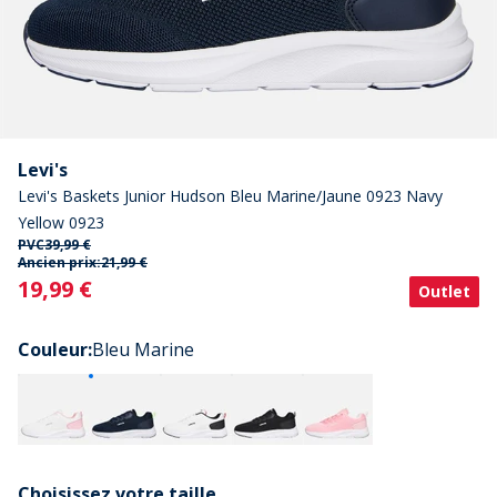
Levi's
Levi's Baskets Junior Hudson Bleu Marine/Jaune 0923 Navy
Yellow 0923
PVC
39,99 €
Ancien prix:
21,99 €
Current
19,99 €
Outlet
Couleur
:
Bleu Marine
Choisissez votre taille