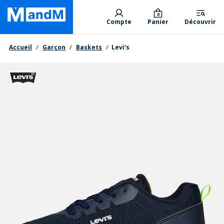
Skip
Primary departments
to
0
Compte
Panier
Découvrir
main
content
Fil d'Ariane
Accueil
Garçon
Baskets
Levi's