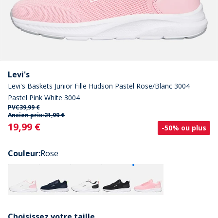
Levi's
Levi's Baskets Junior Fille Hudson Pastel Rose/Blanc 3004
Pastel Pink White 3004
PVC
39,99 €
Ancien prix:
21,99 €
Current
19,99 €
-50% ou plus
Couleur
:
Rose
Choisissez votre taille