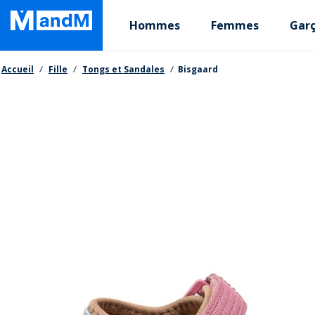
Skip
Primary departments
to
Hommes
Femmes
Gar
main
content
Fil d'Ariane
Accueil
Fille
Tongs et Sandales
Bisgaard