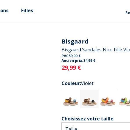
çons
Filles
Re
Bisgaard
Bisgaard Sandales Nico Fille Vio
PVC
59,99 €
Ancien prix:
34,99 €
Current
29,99 €
Couleur
:
Violet
Choisissez votre taille