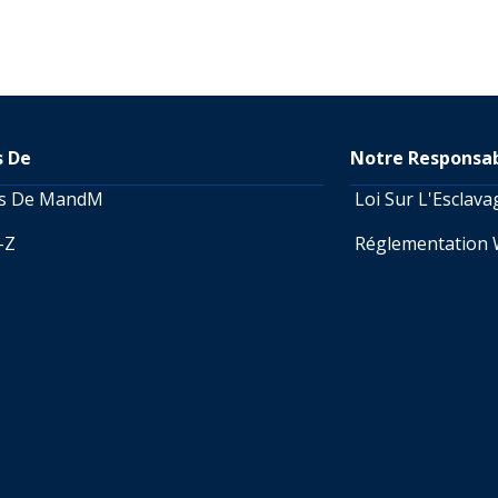
s De
Notre Responsab
os De MandM
Loi Sur L'Esclav
A-Z
Réglementation