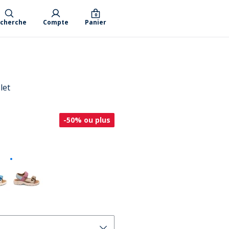
0
cherche
Compte
Panier
let
-50% ou plus