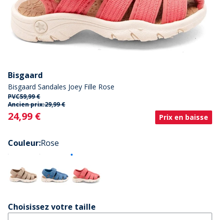
Bisgaard
Bisgaard Sandales Joey Fille Rose
PVC
59,99 €
Ancien prix:
29,99 €
Current
24,99 €
Prix en baisse
Couleur
:
Rose
Choisissez votre taille