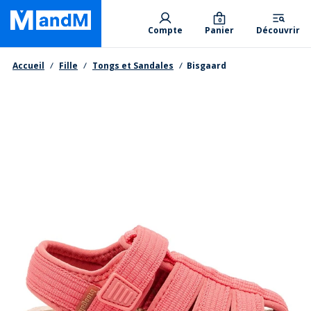
Skip
Primary departments
to
0
Compte
Panier
Découvrir
main
content
Fil d'Ariane
Accueil
Fille
Tongs et Sandales
Bisgaard