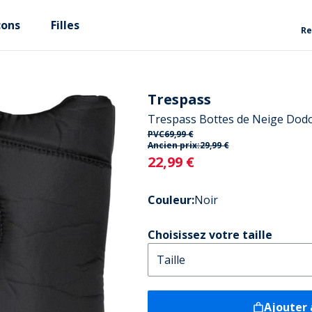
çons
Filles
Re
Trespass
Trespass Bottes de Neige Do
PVC
69,99 €
Ancien prix:
29,99 €
Current
22,99 €
Couleur
:
Noir
Choisissez votre taille
Ajouter 