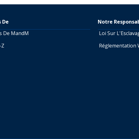
s De
Notre Responsab
os De MandM
Loi Sur L'Esclav
A-Z
Réglementation