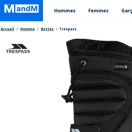
Skip
Primary departments
to
Hommes
Femmes
Gar
main
content
Fil d'Ariane
Accueil
Homme
Bottes
Trespass