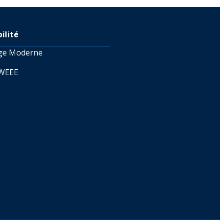
ilité
age Moderne
 WEEE