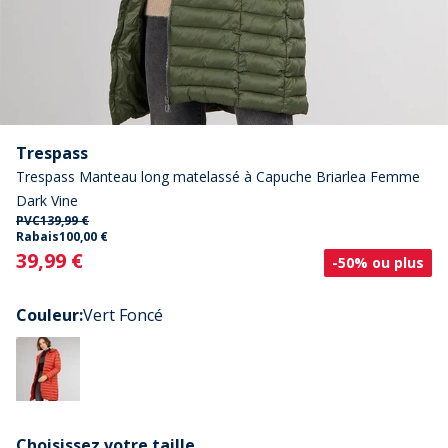
Trespass
Trespass Manteau long matelassé à Capuche Briarlea Femme
Dark Vine
PVC
139,99 €
Rabais
100,00 €
Current
39,99 €
-50% ou plus
Couleur
:
Vert Foncé
Choisissez votre taille