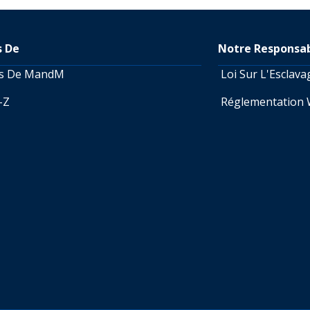
s De
Notre Responsab
os De MandM
Loi Sur L'Esclav
A-Z
Réglementation