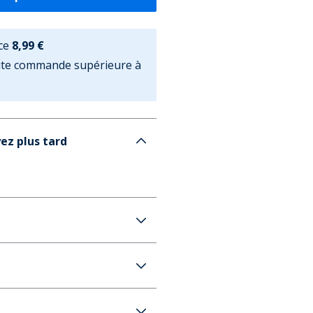
ce
8,99 €
oute commande supérieure à
ez plus tard
White