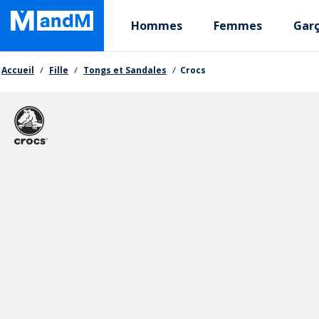
Skip
Primary departments
to
Hommes
Femmes
Gar
main
content
Fil d'Ariane
Accueil
Fille
Tongs et Sandales
Crocs