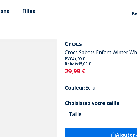
çons
Filles
Re
Crocs
Crocs Sabots Enfant Winter Wh
PVC
44,99 €
Rabais
15,00 €
Current
29,99 €
Couleur
:
Ecru
Choisissez votre taille
Ajouter 