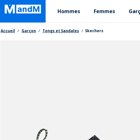
Skip
Primary departments
to
Hommes
Femmes
Gar
main
content
Fil d'Ariane
Accueil
Garçon
Tongs et Sandales
Skechers