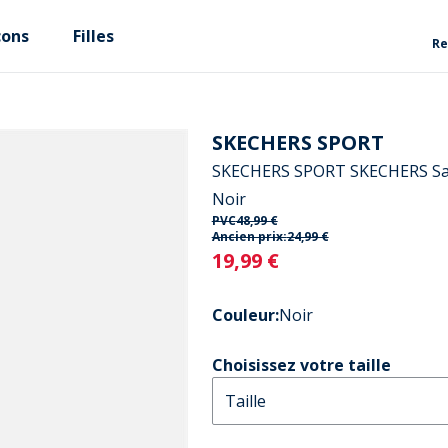
çons
Filles
Re
SKECHERS SPORT
SKECHERS SPORT SKECHERS San
Noir
PVC
48,99 €
Ancien prix:
24,99 €
Current
19,99 €
Couleur
:
Noir
Choisissez votre taille