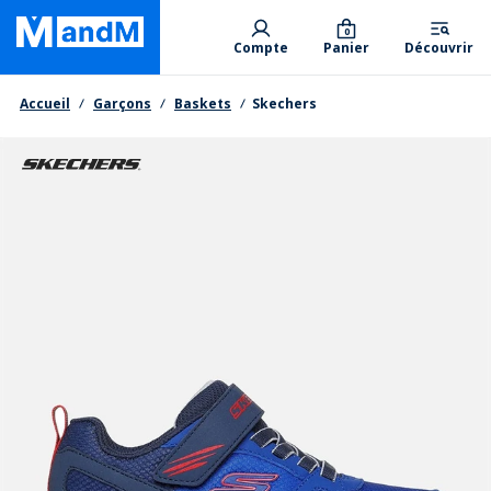
Skip
Primary departments
to
0
Compte
Panier
Découvrir
main
content
Fil d'Ariane
Accueil
Garçons
Baskets
Skechers