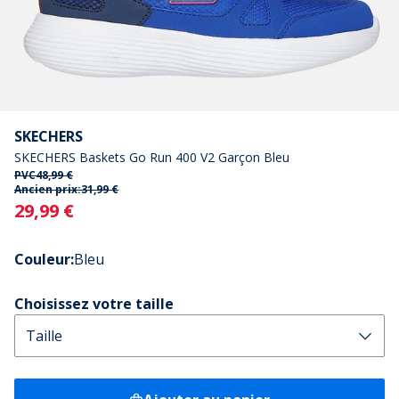
SKECHERS
SKECHERS Baskets Go Run 400 V2 Garçon Bleu
PVC
48,99 €
Ancien prix:
31,99 €
Current
29,99 €
Couleur
:
Bleu
Choisissez votre taille