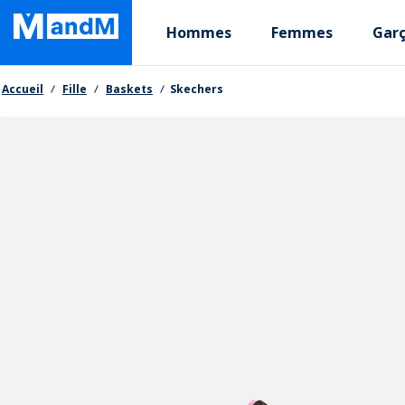
Skip
Primary departments
to
Hommes
Femmes
Gar
main
content
Fil d'Ariane
Accueil
Fille
Baskets
Skechers