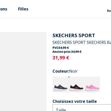
çons
Filles
Re
SKECHERS SPORT
SKECHERS SPORT SKECHERS Bask
PVC
54,99 €
Ancien prix:
34,99 €
Current
31,99 €
Couleur
:
Noir
Choisissez votre taille