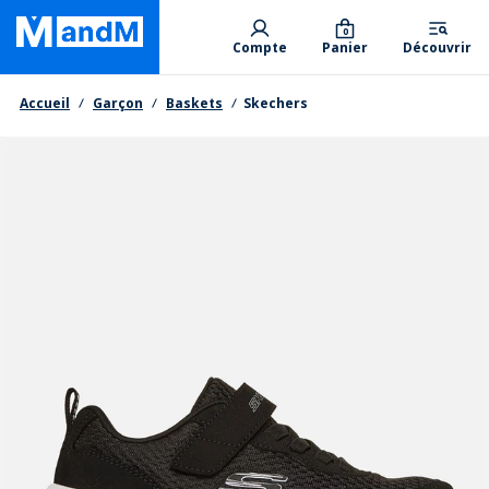
Skip
Primary departments
to
0
Compte
Panier
Découvrir
main
content
Fil d'Ariane
Accueil
Garçon
Baskets
Skechers