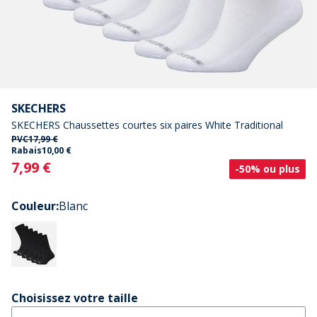
SKECHERS
SKECHERS Chaussettes courtes six paires White Traditional
PVC
17,99 €
Rabais
10,00 €
Current
7,99 €
-50% ou plus
Couleur
:
Blanc
Choisissez votre taille