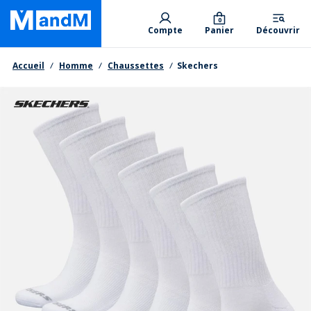
Skip
Primary departments
to
0
Compte
Panier
Découvrir
main
content
Fil d'Ariane
Accueil
Homme
Chaussettes
Skechers